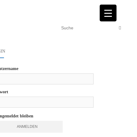
IN
utzername
wort
gemeldet bleiben