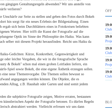
 von gängigen Gestaltungsregeln abwenden? Wir uns anstelle von
ärfe verlieren?
ÖFF
die Unschärfe zur Seite zu stellen und geben den Fotos durch Bokeh
dort hin sorgt für ein neues Erlebnis der Bildgestaltung. Einen
19:0
 ergab sich beim Durchblättern eines in Fotokreisen beliebten
Club
enen Worten: Hier trifft die Kunst der Fotografie auf die
 gelungene Optik im Sinne der Philosophie des Haiku. Was kann
19:0
Proj
fach selber mit diesem Projekt herausfinden. Reicht uns Haiku da
19:0
Club
Haiku-Gedichten: Kürze, Konkretheit, Gegenwärtigkeit und
e oder leichte Vorgaben, die wir in die fotografische Sprache
19:0
eauty & Bokeh” schon mal einen groben Leitfaden liefern, ein
Proj
rfe-Spiel sowie Bokeh, die eine eigene Ästhetik erzeugen sollen.
19:0
 eine neue Themenvorgabe. Die Themen sollen bewusst so
Club
Aufwand angegangen werden können. Die Objekte, die es
enden Alltag, z.B. Haushalt oder Garten und sind somit jedem
den die subjektive Fotografie zeigen, Motive erraten, bestaunen
n künstlerischen Aspekt der Fotografie betonen. Es dürfen Regeln
BLO
lerisch abstrahiert werden. Vielleicht erfreuen wir uns dann