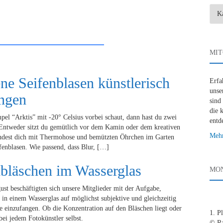
Blog
Kate
MIT
ne Seifenblasen künstlerisch
Erfa
unse
angen
sind
die 
l “Arktis” mit -20° Celsius vorbei schaut, dann hast du zwei
entd
Entweder sitzt du gemütlich vor dem Kamin oder dem kreativen
Mehr
 findest dich mit Thermohose und bemützten Öhrchen im Garten
ifenblasen. Wie passend, dass Blur, […]
bläschen im Wasserglas
MON
ust beschäftigten sich unsere Mitglieder mit der Aufgabe,
 in einem Wasserglas auf möglichst subjektive und gleichzeitig
se einzufangen. Ob die Konzentration auf den Bläschen liegt oder
1. P
bei jedem Fotokünstler selbst.
© R