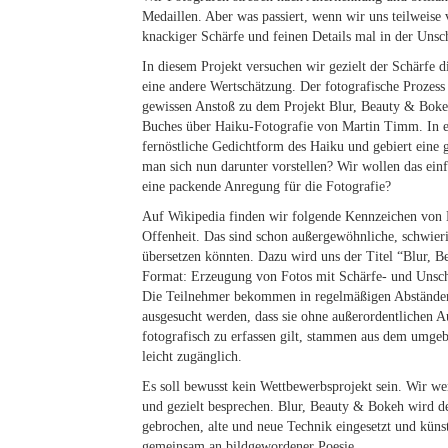
Medaillen. Aber was passiert, wenn wir uns teilweise
knackiger Schärfe und feinen Details mal in der Unsch
In diesem Projekt versuchen wir gezielt der Schärfe 
eine andere Wertschätzung. Der fotografische Prozess 
gewissen Anstoß zu dem Projekt Blur, Beauty & Bokeh
Buches über Haiku-Fotografie von Martin Timm. In eig
fernöstliche Gedichtform des Haiku und gebiert eine
man sich nun darunter vorstellen? Wir wollen das ein
eine packende Anregung für die Fotografie?
Auf Wikipedia finden wir folgende Kennzeichen von 
Offenheit. Das sind schon außergewöhnliche, schwierig
übersetzen könnten. Dazu wird uns der Titel “Blur, B
Format: Erzeugung von Fotos mit Schärfe- und Unschä
Die Teilnehmer bekommen in regelmäßigen Abständen
ausgesucht werden, dass sie ohne außerordentlichen 
fotografisch zu erfassen gilt, stammen aus dem umgeb
leicht zugänglich.
Es soll bewusst kein Wettbewerbsprojekt sein. Wir wer
und gezielt besprechen. Blur, Beauty & Bokeh wird de
gebrochen, alte und neue Technik eingesetzt und künst
gemeinsam an bildgewordener Poesie.