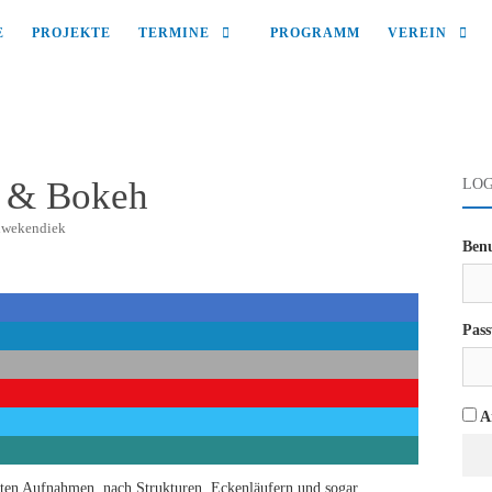
E
PROJEKTE
TERMINE
PROGRAMM
VEREIN
y & Bokeh
LOG
hwekendiek
Ben
Pass
An
nten Aufnahmen, nach Strukturen, Eckenläufern und sogar