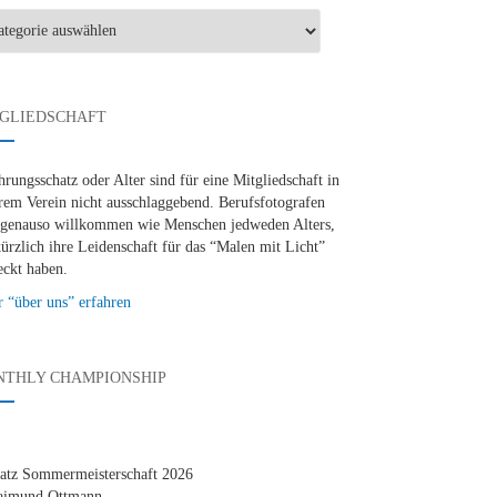
-
gorien
GLIEDSCHAFT
hrungsschatz oder Alter sind für eine Mitgliedschaft in
rem Verein nicht ausschlaggebend. Berufsfotografen
 genauso willkommen wie Menschen jedweden Alters,
kürzlich ihre Leidenschaft für das “Malen mit Licht”
eckt haben.
 “über uns” erfahren
THLY CHAMPIONSHIP
latz Sommermeisterschaft 2026
aimund Ottmann