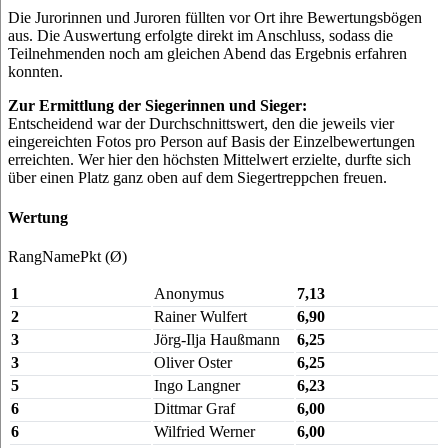
Die Jurorinnen und Juroren füllten vor Ort ihre Bewertungsbögen
aus. Die Auswertung erfolgte direkt im Anschluss, sodass die
Teilnehmenden noch am gleichen Abend das Ergebnis erfahren
konnten.
Zur Ermittlung der Siegerinnen und Sieger:
Entscheidend war der Durchschnittswert, den die jeweils vier
eingereichten Fotos pro Person auf Basis der Einzelbewertungen
erreichten. Wer hier den höchsten Mittelwert erzielte, durfte sich
über einen Platz ganz oben auf dem Siegertreppchen freuen.
Wertung
RangNamePkt (Ø)
1
Anonymus
7,13
2
Rainer Wulfert
6,90
3
Jörg-Ilja Haußmann
6,25
3
Oliver Oster
6,25
5
Ingo Langner
6,23
6
Dittmar Graf
6,00
6
Wilfried Werner
6,00