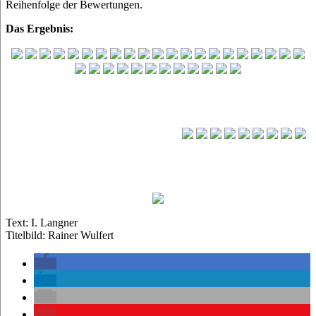
Reihenfolge der Bewertungen.
Das Ergebnis:
Text: I. Langner
Titelbild: Rainer Wulfert
Beitrags-
LOGIN
Navigation
Benutzername