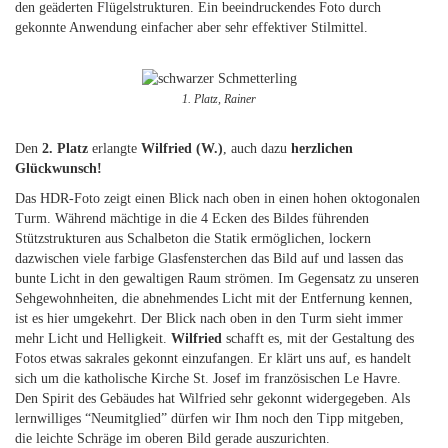
den geäderten Flügelstrukturen. Ein beeindruckendes Foto durch
gekonnte Anwendung einfacher aber sehr effektiver Stilmittel.
1. Platz, Rainer
Den
2. Platz
erlangte
Wilfried (W.)
, auch dazu
herzlichen
Glückwunsch!
Das HDR-Foto zeigt einen Blick nach oben in einen hohen oktogonalen
Turm. Während mächtige in die 4 Ecken des Bildes führenden
Stützstrukturen aus Schalbeton die Statik ermöglichen, lockern
dazwischen viele farbige Glasfensterchen das Bild auf und lassen das
bunte Licht in den gewaltigen Raum strömen. Im Gegensatz zu unseren
Sehgewohnheiten, die abnehmendes Licht mit der Entfernung kennen,
ist es hier umgekehrt. Der Blick nach oben in den Turm sieht immer
mehr Licht und Helligkeit.
Wilfried
schafft es, mit der Gestaltung des
Fotos etwas sakrales gekonnt einzufangen. Er klärt uns auf, es handelt
sich um die katholische Kirche St. Josef im französischen Le Havre.
Den Spirit des Gebäudes hat Wilfried sehr gekonnt widergegeben. Als
lernwilliges “Neumitglied” dürfen wir Ihm noch den Tipp mitgeben,
die leichte Schräge im oberen Bild gerade auszurichten.