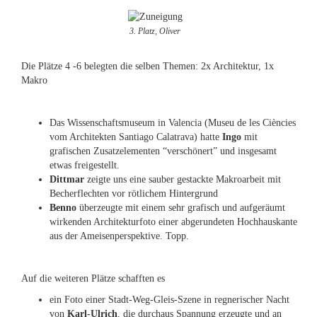
3. Platz, Oliver
Die Plätze 4 -6 belegten die selben Themen: 2x Architektur, 1x
Makro
Das Wissenschaftsmuseum in Valencia (Museu de les Ciències
vom Architekten Santiago Calatrava) hatte
Ingo
mit
grafischen Zusatzelementen “verschönert” und insgesamt
etwas freigestellt.
Dittmar
zeigte uns eine sauber gestackte Makroarbeit mit
Becherflechten vor rötlichem Hintergrund
Benno
überzeugte mit einem sehr grafisch und aufgeräumt
wirkenden Architekturfoto einer abgerundeten Hochhauskante
aus der Ameisenperspektive. Topp.
Auf die weiteren Plätze schafften es
ein Foto einer Stadt-Weg-Gleis-Szene in regnerischer Nacht
von
Karl-Ulrich
, die durchaus Spannung erzeugte und an