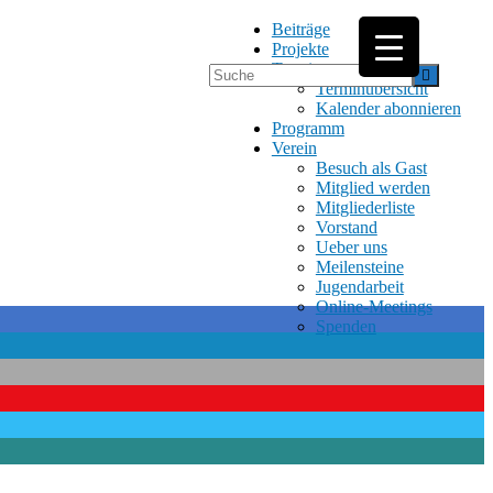
Beiträge
Projekte
Termine
Terminübersicht
Kalender abonnieren
Programm
Verein
Besuch als Gast
Mitglied werden
Mitgliederliste
Vorstand
Ueber uns
Meilensteine
Jugendarbeit
Online-Meetings
Spenden