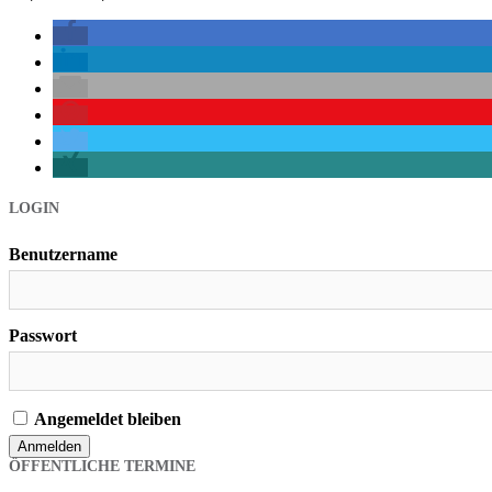
Beitrags-
LOGIN
Navigation
Benutzername
Passwort
Angemeldet bleiben
ÖFFENTLICHE TERMINE