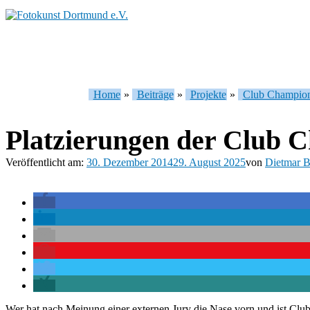
Home
»
Beiträge
»
Projekte
»
Club Champion
Platzierungen der Club 
Veröffentlicht am:
30. Dezember 2014
29. August 2025
von
Dietmar B
Wer hat nach Meinung einer externen Jury die Nase vorn und ist Cl