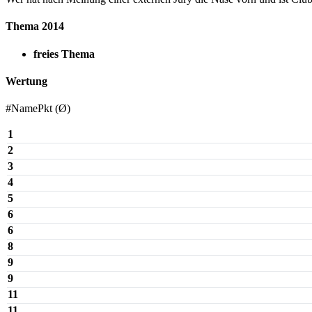
Thema 2014
freies Thema
Wertung
#NamePkt (Ø)
1
2
3
4
5
6
6
8
9
9
11
11