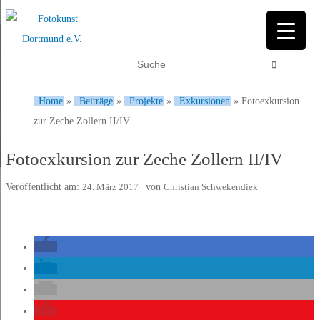
Home
»
Beiträge
»
Projekte
»
Exkursionen
»
Fotoexkursion
zur Zeche Zollern II/IV
Fotoexkursion zur Zeche Zollern II/IV
Veröffentlicht am:
24. März 2017
von
Christian Schwekendiek