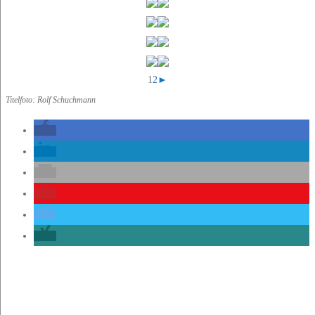
1
2
►
Titelfoto: Rolf Schuchmann
Beitrags-