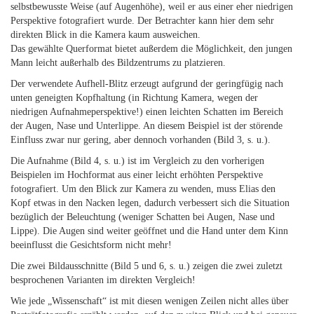
selbstbewusste Weise (auf Augenhöhe), weil er aus einer eher niedrigen
Perspektive fotografiert wurde. Der Betrachter kann hier dem sehr
direkten Blick in die Kamera kaum ausweichen.
Das gewählte Querformat bietet außerdem die Möglichkeit, den jungen
Mann leicht außerhalb des Bildzentrums zu platzieren.
Der verwendete Aufhell-Blitz erzeugt aufgrund der geringfügig nach
unten geneigten Kopfhaltung (in Richtung Kamera, wegen der
niedrigen Aufnahmeperspektive!) einen leichten Schatten im Bereich
der Augen, Nase und Unterlippe. An diesem Beispiel ist der störende
Einfluss zwar nur gering, aber dennoch vorhanden (Bild 3, s. u.).
Die Aufnahme (Bild 4, s. u.) ist im Vergleich zu den vorherigen
Beispielen im Hochformat aus einer leicht erhöhten Perspektive
fotografiert. Um den Blick zur Kamera zu wenden, muss Elias den
Kopf etwas in den Nacken legen, dadurch verbessert sich die Situation
bezüglich der Beleuchtung (weniger Schatten bei Augen, Nase und
Lippe). Die Augen sind weiter geöffnet und die Hand unter dem Kinn
beeinflusst die Gesichtsform nicht mehr!
Die zwei Bildausschnitte (Bild 5 und 6, s. u.) zeigen die zwei zuletzt
besprochenen Varianten im direkten Vergleich!
Wie jede „Wissenschaft“ ist mit diesen wenigen Zeilen nicht alles über