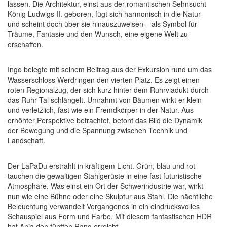
lassen. Die Architektur, einst aus der romantischen Sehnsucht
König Ludwigs II. geboren, fügt sich harmonisch in die Natur
und scheint doch über sie hinauszuweisen – als Symbol für
Träume, Fantasie und den Wunsch, eine eigene Welt zu
erschaffen.
Ingo belegte mit seinem Beitrag aus der Exkursion rund um das
Wasserschloss Werdringen den vierten Platz. Es zeigt einen
roten Regionalzug, der sich kurz hinter dem Ruhrviadukt durch
das Ruhr Tal schlängelt. Umrahmt von Bäumen wirkt er klein
und verletzlich, fast wie ein Fremdkörper in der Natur. Aus
erhöhter Perspektive betrachtet, betont das Bild die Dynamik
der Bewegung und die Spannung zwischen Technik und
Landschaft.
Der LaPaDu erstrahlt in kräftigem Licht. Grün, blau und rot
tauchen die gewaltigen Stahlgerüste in eine fast futuristische
Atmosphäre. Was einst ein Ort der Schwerindustrie war, wirkt
nun wie eine Bühne oder eine Skulptur aus Stahl. Die nächtliche
Beleuchtung verwandelt Vergangenes in ein eindrucksvolles
Schauspiel aus Form und Farbe. Mit diesem fantastischen HDR
hat Anja den fünften Rang erreicht.